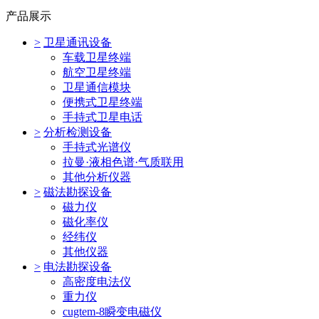
产品展示
>
卫星通讯设备
车载卫星终端
航空卫星终端
卫星通信模块
便携式卫星终端
手持式卫星电话
>
分析检测设备
手持式光谱仪
拉曼·液相色谱·气质联用
其他分析仪器
>
磁法勘探设备
磁力仪
磁化率仪
经纬仪
其他仪器
>
电法勘探设备
高密度电法仪
重力仪
cugtem-8瞬变电磁仪