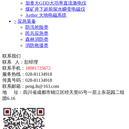
加拿大GDD大功率直流激电仪
煤矿井下超前探水瞬变电磁仪
Aether 大地电磁系统
>
应急装备
防汛抢险类
民兵应急类
森林消防类
消防救援类
联系我们
联系 人：彭经理
联系手机：
18981725672
服务热线：028-81134918
传真号码：028-81134918
联系邮箱：
peng.lh@163.com
地 址：
四川省成都市锦江区经天里65号一层上东花园二组
团6-16