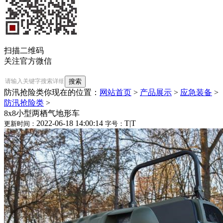
扫描二维码
关注官方微信
防汛抢险类
你现在的位置：
网站首页
>
产品展示
>
应急装备
>
防汛抢险类
>
8x8小型两栖气地形车
2022-06-18 14:00:14
T
|
T
更新时间：
字号：