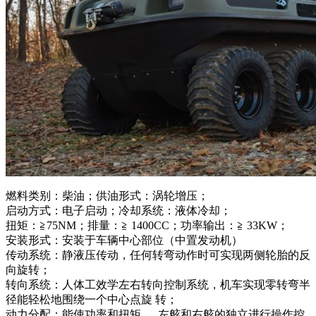
燃料类别：柴油；供油形式：涡轮增压；
启动方式：电子启动；冷却系统：液体冷却；
扭矩：≧75NM；排量：≧ 1400CC；功率输出：≧ 33KW；
安装形式：安装于车辆中心部位（中置发动机）
传动系统：静液压传动，任何转弯动作时可实现两侧轮胎的反
向旋转；
转向系统：人体工效学左右转向控制系统，机车实现零转弯半
径能轻松地围绕一个中心点旋 转；
动力分配：能使功率和扭矩、 左舷和右舷的独立进行操作控