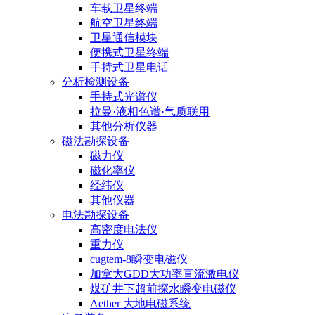
车载卫星终端
航空卫星终端
卫星通信模块
便携式卫星终端
手持式卫星电话
分析检测设备
手持式光谱仪
拉曼·液相色谱·气质联用
其他分析仪器
磁法勘探设备
磁力仪
磁化率仪
经纬仪
其他仪器
电法勘探设备
高密度电法仪
重力仪
cugtem-8瞬变电磁仪
加拿大GDD大功率直流激电仪
煤矿井下超前探水瞬变电磁仪
Aether 大地电磁系统