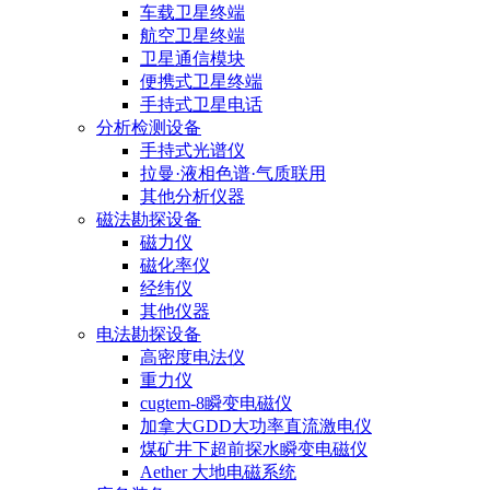
车载卫星终端
航空卫星终端
卫星通信模块
便携式卫星终端
手持式卫星电话
分析检测设备
手持式光谱仪
拉曼·液相色谱·气质联用
其他分析仪器
磁法勘探设备
磁力仪
磁化率仪
经纬仪
其他仪器
电法勘探设备
高密度电法仪
重力仪
cugtem-8瞬变电磁仪
加拿大GDD大功率直流激电仪
煤矿井下超前探水瞬变电磁仪
Aether 大地电磁系统