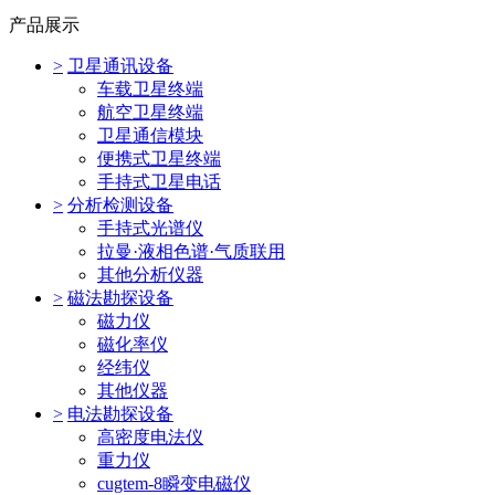
产品展示
>
卫星通讯设备
车载卫星终端
航空卫星终端
卫星通信模块
便携式卫星终端
手持式卫星电话
>
分析检测设备
手持式光谱仪
拉曼·液相色谱·气质联用
其他分析仪器
>
磁法勘探设备
磁力仪
磁化率仪
经纬仪
其他仪器
>
电法勘探设备
高密度电法仪
重力仪
cugtem-8瞬变电磁仪