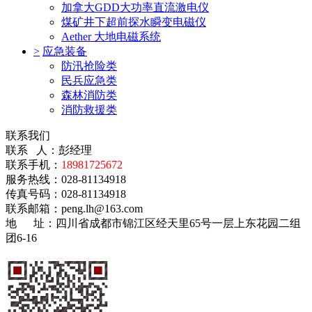
加拿大GDD大功率直流激电仪
煤矿井下超前探水瞬变电磁仪
Aether 大地电磁系统
>
应急装备
防汛抢险类
民兵应急类
森林消防类
消防救援类
联系我们
联系 人：彭经理
联系手机：
18981725672
服务热线：028-81134918
传真号码：028-81134918
联系邮箱：
peng.lh@163.com
地 址：
四川省成都市锦江区经天里65号一层上东花园二组
团6-16