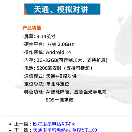
上一篇：
欧星卫星电话XT-Pro
下一篇：
天通卫星移动终端 单模YT1100