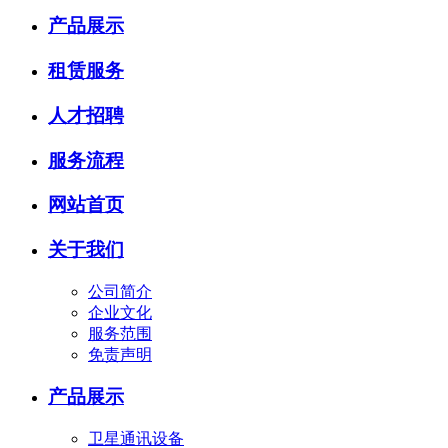
产品展示
租赁服务
人才招聘
服务流程
网站首页
关于我们
公司简介
企业文化
服务范围
免责声明
产品展示
卫星通讯设备