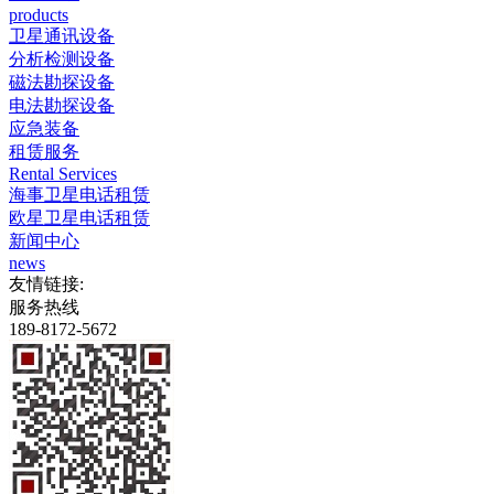
products
卫星通讯设备
分析检测设备
磁法勘探设备
电法勘探设备
应急装备
租赁服务
Rental Services
海事卫星电话租赁
欧星卫星电话租赁
新闻中心
news
友情链接:
服务热线
189-8172-5672