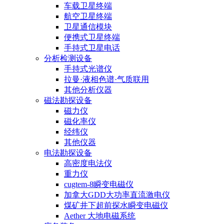
车载卫星终端
航空卫星终端
卫星通信模块
便携式卫星终端
手持式卫星电话
分析检测设备
手持式光谱仪
拉曼·液相色谱·气质联用
其他分析仪器
磁法勘探设备
磁力仪
磁化率仪
经纬仪
其他仪器
电法勘探设备
高密度电法仪
重力仪
cugtem-8瞬变电磁仪
加拿大GDD大功率直流激电仪
煤矿井下超前探水瞬变电磁仪
Aether 大地电磁系统