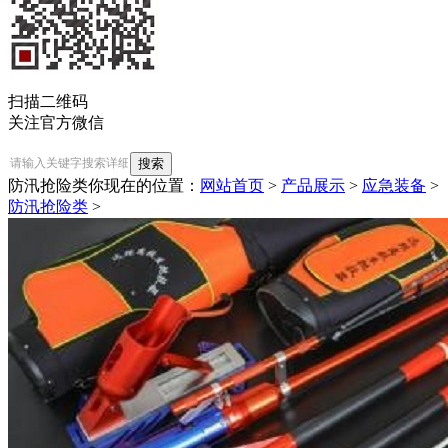
扫描二维码
关注官方微信
防汛抢险类
你现在的位置：
网站首页
>
产品展示
>
应急装备
>
防汛抢险类
>