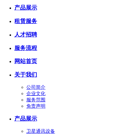
产品展示
租赁服务
人才招聘
服务流程
网站首页
关于我们
公司简介
企业文化
服务范围
免责声明
产品展示
卫星通讯设备