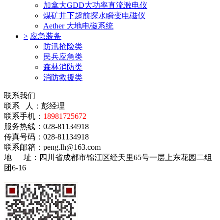
加拿大GDD大功率直流激电仪
煤矿井下超前探水瞬变电磁仪
Aether 大地电磁系统
>
应急装备
防汛抢险类
民兵应急类
森林消防类
消防救援类
联系我们
联系 人：彭经理
联系手机：
18981725672
服务热线：028-81134918
传真号码：028-81134918
联系邮箱：
peng.lh@163.com
地 址：
四川省成都市锦江区经天里65号一层上东花园二组
团6-16