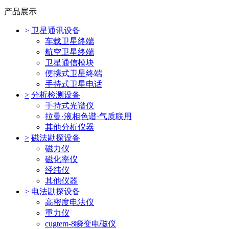
产品展示
>
卫星通讯设备
车载卫星终端
航空卫星终端
卫星通信模块
便携式卫星终端
手持式卫星电话
>
分析检测设备
手持式光谱仪
拉曼·液相色谱·气质联用
其他分析仪器
>
磁法勘探设备
磁力仪
磁化率仪
经纬仪
其他仪器
>
电法勘探设备
高密度电法仪
重力仪
cugtem-8瞬变电磁仪