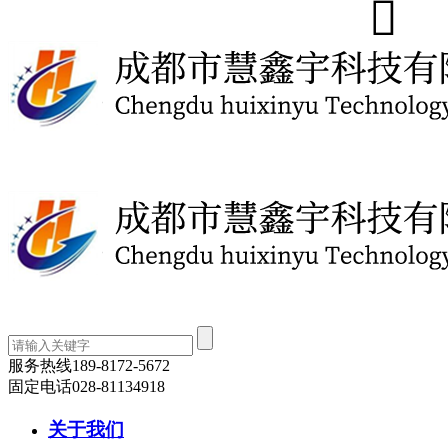
服务热线
189-8172-5672
固定电话
028-81134918
关于我们