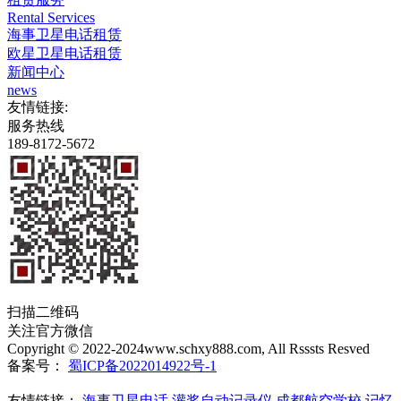
Rental Services
海事卫星电话租赁
欧星卫星电话租赁
新闻中心
news
友情链接:
服务热线
189-8172-5672
扫描二维码
关注官方微信
Copyright © 2022-2024www.schxy888.com, All Rsssts Resved
备案号：
蜀ICP备2022014922号-1
友情链接：
海事卫星电话
灌浆自动记录仪
成都航空学校
记忆