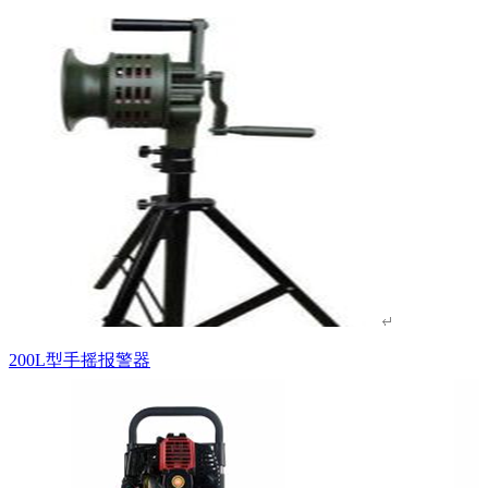
200L型手摇报警器