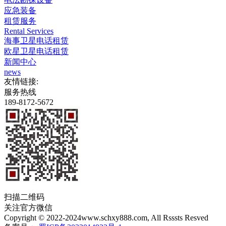
应急装备
租赁服务
Rental Services
海事卫星电话租赁
欧星卫星电话租赁
新闻中心
news
友情链接:
服务热线
189-8172-5672
扫描二维码
关注官方微信
Copyright © 2022-2024www.schxy888.com, All Rsssts Resved