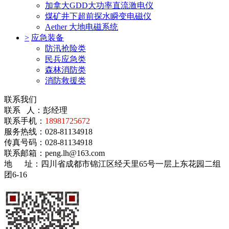
加拿大GDD大功率直流激电仪
煤矿井下超前探水瞬变电磁仪
Aether 大地电磁系统
>
应急装备
防汛抢险类
民兵应急类
森林消防类
消防救援类
联系我们
联系 人：彭经理
联系手机：
18981725672
服务热线：028-81134918
传真号码：028-81134918
联系邮箱：
peng.lh@163.com
地 址：
四川省成都市锦江区经天里65号一层上东花园二组
团6-16