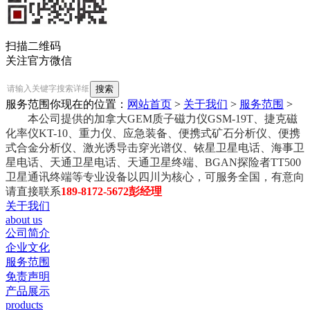
扫描二维码
关注官方微信
服务范围
你现在的位置：
网站首页
>
关于我们
>
服务范围
>
本公司提供的加拿大GEM质子磁力仪GSM-19T、捷克磁
化率仪KT-10、重力仪、应急装备、便携式矿石分析仪、便携
式合金分析仪、激光诱导击穿光谱仪、铱星卫星电话、海事卫
星电话、天通卫星电话、天通卫星终端、BGAN探险者TT500
卫星通讯终端等专业设备以四川为核心，可服务全国，有意向
请直接联系
189-8172-5672彭经理
关于我们
about us
公司简介
企业文化
服务范围
免责声明
产品展示
products