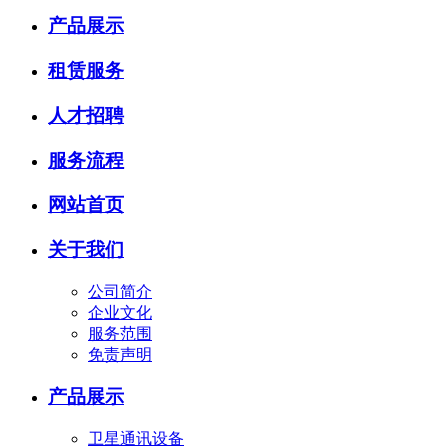
产品展示
租赁服务
人才招聘
服务流程
网站首页
关于我们
公司简介
企业文化
服务范围
免责声明
产品展示
卫星通讯设备