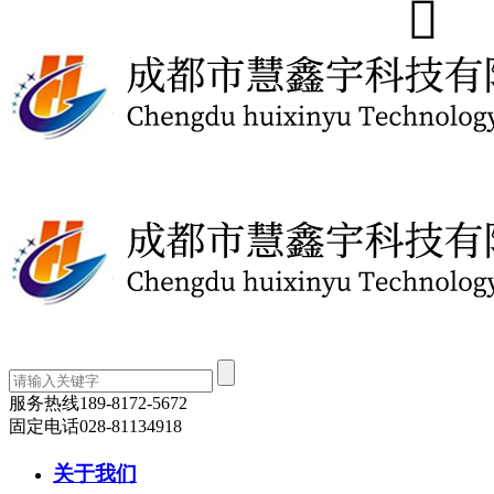
服务热线
189-8172-5672
固定电话
028-81134918
关于我们