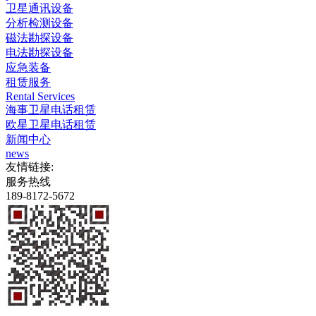
卫星通讯设备
分析检测设备
磁法勘探设备
电法勘探设备
应急装备
租赁服务
Rental Services
海事卫星电话租赁
欧星卫星电话租赁
新闻中心
news
友情链接:
服务热线
189-8172-5672