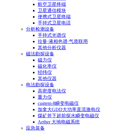
航空卫星终端
卫星通信模块
便携式卫星终端
手持式卫星电话
分析检测设备
手持式光谱仪
拉曼·液相色谱·气质联用
其他分析仪器
磁法勘探设备
磁力仪
磁化率仪
经纬仪
其他仪器
电法勘探设备
高密度电法仪
重力仪
cugtem-8瞬变电磁仪
加拿大GDD大功率直流激电仪
煤矿井下超前探水瞬变电磁仪
Aether 大地电磁系统
应急装备