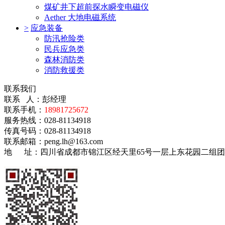
煤矿井下超前探水瞬变电磁仪
Aether 大地电磁系统
>
应急装备
防汛抢险类
民兵应急类
森林消防类
消防救援类
联系我们
联系 人：彭经理
联系手机：
18981725672
服务热线：028-81134918
传真号码：028-81134918
联系邮箱：
peng.lh@163.com
地 址：
四川省成都市锦江区经天里65号一层上东花园二组团6