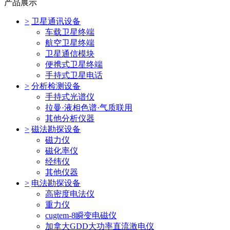
产品展示
>
卫星通讯设备
车载卫星终端
航空卫星终端
卫星通信模块
便携式卫星终端
手持式卫星电话
>
分析检测设备
手持式光谱仪
拉曼·液相色谱·气质联用
其他分析仪器
>
磁法勘探设备
磁力仪
磁化率仪
经纬仪
其他仪器
>
电法勘探设备
高密度电法仪
重力仪
cugtem-8瞬变电磁仪
加拿大GDD大功率直流激电仪